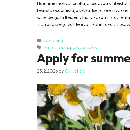
Haemme motivoitunutta ja osaavaa kiinteistöh
teknistä osaamista ja kykyä itsenäiseen työsken
koneiden ja laitteiden ylläpito-osaamista. Teh
monipuoliset ja vaihtelevat työtehtävät, muka
Categories
rekry eng
Tags
kiinteistöala
,
porvoo
,
rekry
Apply for summer
25.2.2026
by
Olli Jokela