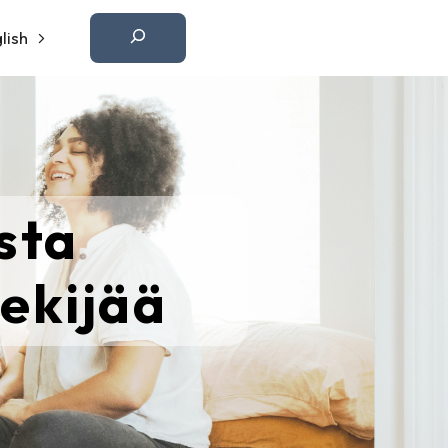
Etsi
lish
sta
tekijää