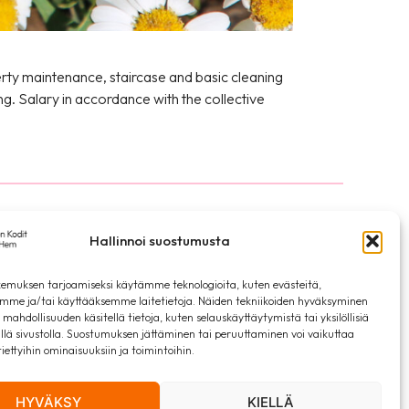
rty maintenance, staircase and basic cleaning
g. Salary in accordance with the collective
Hallinnoi suostumusta
ia
Privacy Statement
emuksen tarjoamiseksi käytämme teknologioita, kuten evästeitä,
emme ja/tai käyttääksemme laitetietoja. Näiden tekniikoiden hyväksyminen
 mahdollisuuden käsitellä tietoja, kuten selauskäyttäytymistä tai yksilöllisiä
llä sivustolla. Suostumuksen jättäminen tai peruuttaminen voi vaikuttaa
 tiettyihin ominaisuuksiin ja toimintoihin.
HYVÄKSY
KIELLÄ