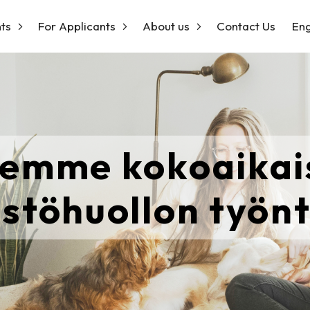
ts
For Applicants
About us
Contact Us
Eng
emme kokoaikai
istöhuollon työn