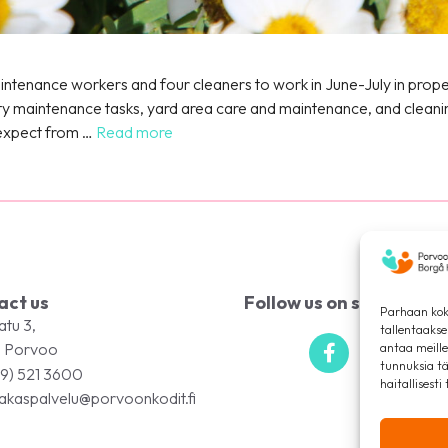
intenance workers and four cleaners to work in June-July in prope
ty maintenance tasks, yard area care and maintenance, and cleanin
 expect from …
Read more
act us
Follow us on social med
Parhaan kok
atu 3,
tallentaaks
 Porvoo
antaa meille
tunnuksia tä
9) 521 3600
haitallisesti
akaspalvelu@porvoonkodit.fi