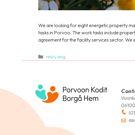
We are looking for eight energetic property ma
tasks in Porvoo. The work tasks include proper
agreement for the facility services sector. We
Categories
rekry eng
Cont
Vuorik
06100
(01
asi