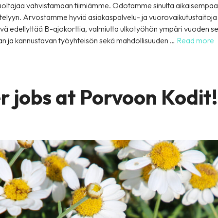
uoltajaa vahvistamaan tiimiämme. Odotamme sinulta aikaisempaa k
telyyn. Arvostamme hyviä asiakaspalvelu- ja vuorovaikutustaitoja s
tävä edellyttää B-ajokorttia, valmiutta ulkotyöhön ympäri vuoden 
van ja kannustavan työyhteisön sekä mahdollisuuden …
Read more
 jobs at Porvoon Kodit!