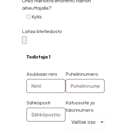
Onko häiriöstä ilmoitettu häiriön
aiheuttajalle?
Kyllä
Lataa liitetiedosto
Todistaja 1
Asukkaan nimi
Puhelinnumero
Sähköposti
Katuosoite ja
talonnumero