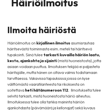
Häiriöilmoitus
Ilmoita häiriöstä
Häiriöilmoitus on
kirjallinen ilmoitus
asumisrauhaa
häiritsevästä toiminnasta esim. meteli tai häiritsevä
tupakointi. Siinä tulee
tarkasti kuvailla häiriön laatu,
kesto, ajankohta ja sijainti
(mistä huoneistosta), jotta
asiaan voidaan puuttua. Ilmoituksen tekijää ei paljasteta
häiritsijälle, mutta hänen on oltava valmis todistamaan
tarvittaessa. Vakavissa tapauksissa joissa on kyse
välittömästä vaaratilanteesta tai rikoksesta on
soitettava
heti hätänumeroon 112
. Ilmoitukselta tulee
selvitä tarkasti, mistä huoneistosta häiriö aiheutuu.
Ilmoituksessa tulee olla tarkka maininta häiriön
ajankohdasta (päivämäärä ja kellonajat) sekä kuvaus