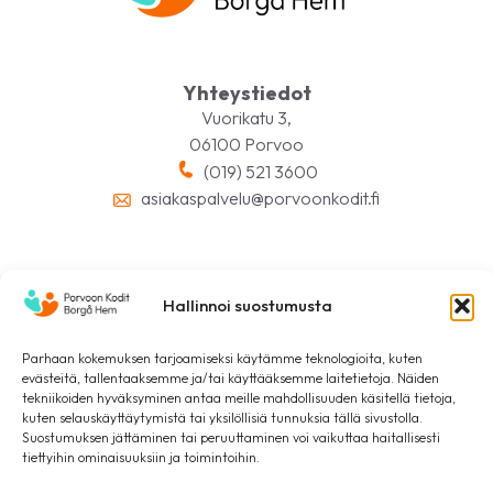
Yhteystiedot
Vuorikatu 3,
06100 Porvoo
(019) 521 3600
asiakaspalvelu@porvoonkodit.fi
Seuraa meitä somessa
Hallinnoi suostumusta
Parhaan kokemuksen tarjoamiseksi käytämme teknologioita, kuten
evästeitä, tallentaaksemme ja/tai käyttääksemme laitetietoja. Näiden
tekniikoiden hyväksyminen antaa meille mahdollisuuden käsitellä tietoja,
kuten selauskäyttäytymistä tai yksilöllisiä tunnuksia tällä sivustolla.
Suostumuksen jättäminen tai peruuttaminen voi vaikuttaa haitallisesti
tiettyihin ominaisuuksiin ja toimintoihin.
Tietosuojaseloste