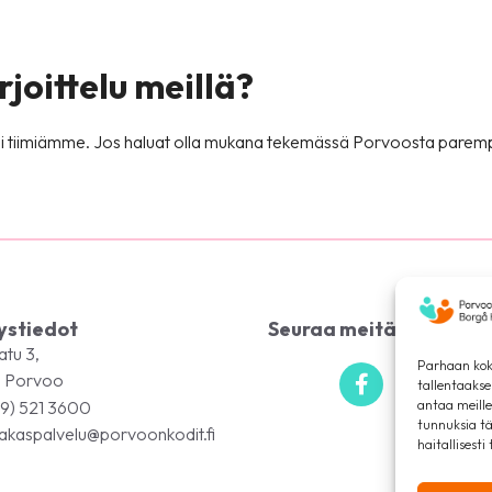
rjoittelu meillä?
 osaksi tiimiämme. Jos haluat olla mukana tekemässä Porvoosta par
ystiedot
Seuraa meitä somessa
atu 3,
Parhaan kok
 Porvoo
tallentaaks
9) 521 3600
antaa meille
tunnuksia tä
akaspalvelu@porvoonkodit.fi
haitallisesti