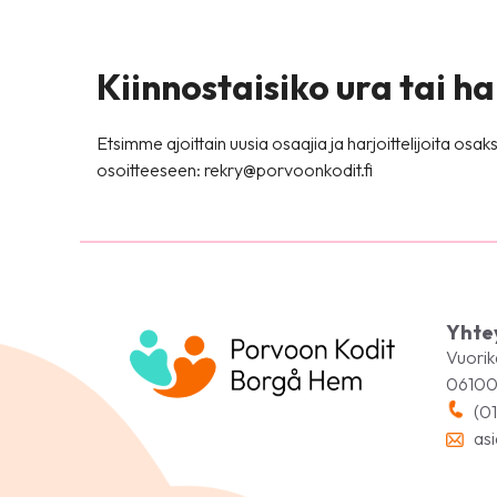
Kiinnostaisiko ura tai ha
Etsimme ajoittain uusia osaajia ja harjoittelijoita
osoitteeseen:
rekry@porvoonkodit.fi
Yhte
Vuorik
06100
(01
asi