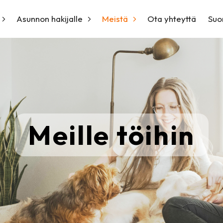
Asunnon hakijalle
Meistä
Ota yhteyttä
Suo
Meille töihin