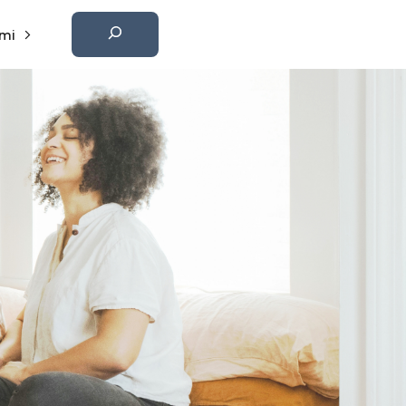
Etsi
mi