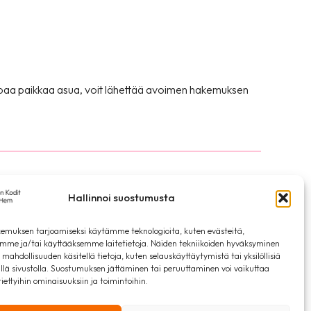
empaa paikkaa asua, voit lähettää avoimen hakemuksen
Hallinnoi suostumusta
Tietosuojaseloste
emuksen tarjoamiseksi käytämme teknologioita, kuten evästeitä,
emme ja/tai käyttääksemme laitetietoja. Näiden tekniikoiden hyväksyminen
 mahdollisuuden käsitellä tietoja, kuten selauskäyttäytymistä tai yksilöllisiä
llä sivustolla. Suostumuksen jättäminen tai peruuttaminen voi vaikuttaa
 tiettyihin ominaisuuksiin ja toimintoihin.