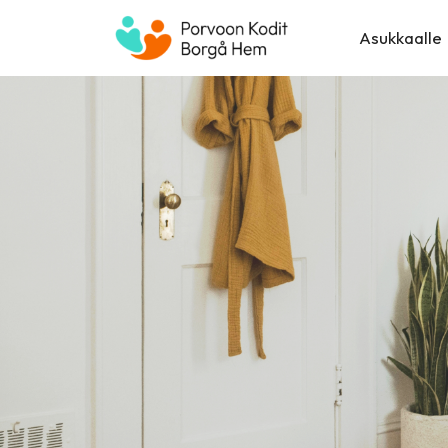
Siirry
sisältöön
Asukkaalle