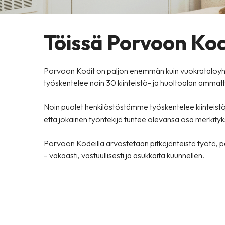
Töissä Porvoon Kod
Porvoon Kodit on paljon enemmän kuin vuokrataloyht
työskentelee noin 30 kiinteistö- ja huoltoalan ammatti
Noin puolet henkilöstöstämme työskentelee kiinteistöj
että jokainen työntekijä tuntee olevansa osa merkit
Porvoon Kodeilla arvostetaan pitkäjänteistä työtä, p
– vakaasti, vastuullisesti ja asukkaita kuunnellen.