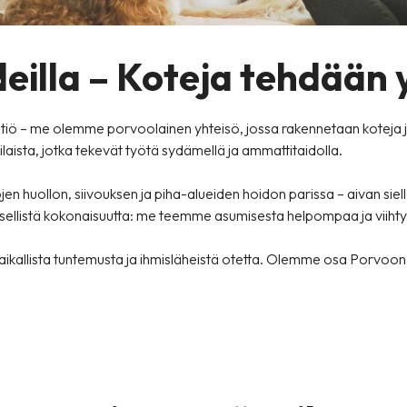
eilla – Koteja tehdään
iö – me olemme porvoolainen yhteisö, jossa rakennetaan koteja ja
laista, jotka tekevät työtä sydämellä ja ammattitaidolla.
en huollon, siivouksen ja piha-alueiden hoidon parissa – aivan siel
yksellistä kokonaisuutta: me teemme asumisesta helpompaa ja viih
aikallista tuntemusta ja ihmisläheistä otetta. Olemme osa Porvoon 