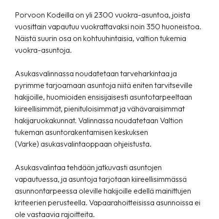
Porvoon Kodeilla on yli 2300 vuokra-asuntoa, joista
vuosittain vapautuu vuokrattavaksi noin 350 huoneistoa.
Näistä suurin osa on kohtuuhintaisia, valtion tukemia
vuokra-asuntoja.
Asukasvalinnassa noudatetaan tarveharkintaa ja
pyrimme tarjoamaan asuntoja niitä eniten tarvitseville
hakijoille, huomioiden ensisijaisesti asuntotarpeeltaan
kiireellisimmät, pienituloisimmat ja vähävaraisimmat
hakijaruokakunnat. Valinnassa noudatetaan Valtion
tukeman asuntorakentamisen keskuksen
(Varke)
asukasvalintaoppaan ohjeistusta
.
Asukasvalintaa tehdään jatkuvasti asuntojen
vapautuessa, ja asuntoja tarjotaan kiireellisimmässä
asunnontarpeessa oleville hakijoille edellä mainittujen
kriteerien perusteella. Vapaarahoitteisissa asunnoissa ei
ole vastaavia rajoitteita.