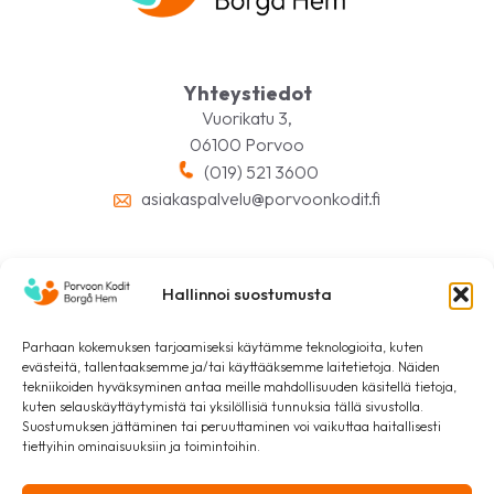
Yhteystiedot
Vuorikatu 3,
06100 Porvoo
(019) 521 3600
asiakaspalvelu@porvoonkodit.fi
Hallinnoi suostumusta
Seuraa meitä somessa
Parhaan kokemuksen tarjoamiseksi käytämme teknologioita, kuten
evästeitä, tallentaaksemme ja/tai käyttääksemme laitetietoja. Näiden
tekniikoiden hyväksyminen antaa meille mahdollisuuden käsitellä tietoja,
kuten selauskäyttäytymistä tai yksilöllisiä tunnuksia tällä sivustolla.
Suostumuksen jättäminen tai peruuttaminen voi vaikuttaa haitallisesti
tiettyihin ominaisuuksiin ja toimintoihin.
Tietosuojaseloste
Tästä asuntohakemukseen