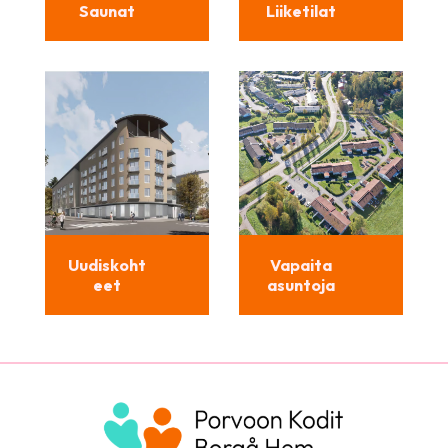
Saunat
Liiketilat
Uudiskoht
Vapaita
eet
asuntoja