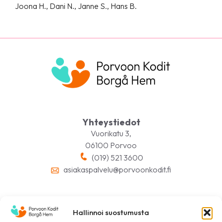
Joona H.
, Dani N., Janne S., Hans B.
Yhteystiedot
Vuorikatu 3,
06100 Porvoo
(019) 521 3600
asiakaspalvelu@porvoonkodit.fi
Hallinnoi suostumusta
Seuraa meitä somessa