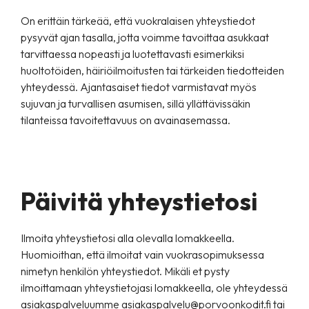
On erittäin tärkeää, että vuokralaisen yhteystiedot
pysyvät ajan tasalla, jotta voimme tavoittaa asukkaat
tarvittaessa nopeasti ja luotettavasti esimerkiksi
huoltotöiden, häiriöilmoitusten tai tärkeiden tiedotteiden
yhteydessä. Ajantasaiset tiedot varmistavat myös
sujuvan ja turvallisen asumisen, sillä yllättävissäkin
tilanteissa tavoitettavuus on avainasemassa.
Päivitä yhteystietosi
Ilmoita yhteystietosi alla olevalla lomakkeella.
Huomioithan, että ilmoitat vain vuokrasopimuksessa
nimetyn henkilön yhteystiedot. Mikäli et pysty
ilmoittamaan yhteystietojasi lomakkeella, ole yhteydessä
asiakaspalveluumme
asiakaspalvelu@porvoonkodit.fi
tai