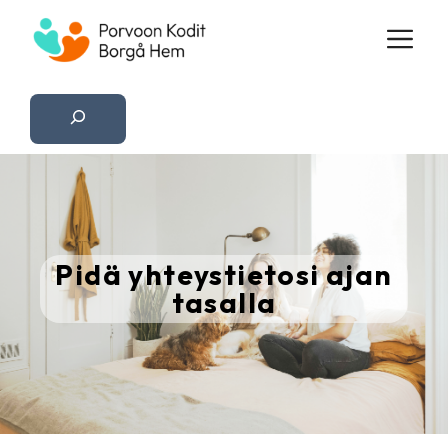
Siirry
VA
sisältöön
Etsi
Pidä yhteystietosi ajan
tasalla