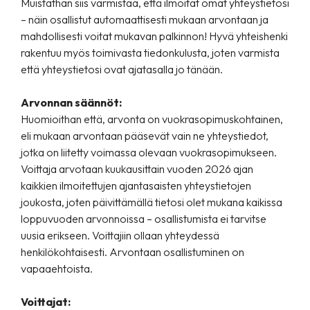
Muistathan siis varmistaa, että ilmoitat omat yhteystietosi
– näin osallistut automaattisesti mukaan arvontaan ja
mahdollisesti voitat mukavan palkinnon! Hyvä yhteishenki
rakentuu myös toimivasta tiedonkulusta, joten varmista
että yhteystietosi ovat ajatasalla jo tänään.
Arvonnan säännöt:
Huomioithan että, arvonta on vuokrasopimuskohtainen,
eli mukaan arvontaan pääsevät vain ne yhteystiedot,
jotka on liitetty voimassa olevaan vuokrasopimukseen.
Voittaja arvotaan kuukausittain vuoden 2026 ajan
kaikkien ilmoitettujen ajantasaisten yhteystietojen
joukosta, joten päivittämällä tietosi olet mukana kaikissa
loppuvuoden arvonnoissa – osallistumista ei tarvitse
uusia erikseen. Voittajiin ollaan yhteydessä
henkilökohtaisesti. Arvontaan osallistuminen on
vapaaehtoista.
Voittajat: