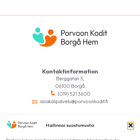
Kontaktinformation
Berggatan 3,
06100 Borgå
(019) 521 3600
asiakaspalvelu@porvoonkodit.fi
Hallinnoi suostumusta
Följ oss på sociala medier