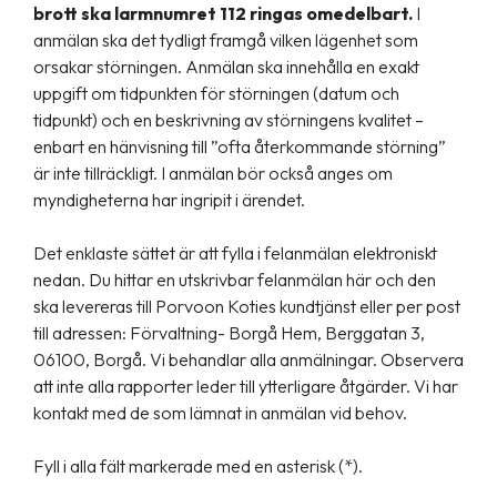
brott ska larmnumret 112 ringas omedelbart.
I
anmälan ska det tydligt framgå vilken lägenhet som
orsakar störningen. Anmälan ska innehålla en exakt
uppgift om tidpunkten för störningen (datum och
tidpunkt) och en beskrivning av störningens kvalitet –
enbart en hänvisning till ”ofta återkommande störning”
är inte tillräckligt. I anmälan bör också anges om
myndigheterna har ingripit i ärendet.
Det enklaste sättet är att fylla i felanmälan elektroniskt
nedan.
Du hittar en utskrivbar felanmälan här
och den
ska levereras till Porvoon Koties kundtjänst eller per post
till adressen:
Förvaltning- Borgå Hem, Berggatan 3,
06100, Borgå
. Vi behandlar alla anmälningar. Observera
att inte alla rapporter leder till ytterligare åtgärder. Vi har
kontakt med de som lämnat in anmälan vid behov.
Fyll i alla fält markerade med en asterisk (*).