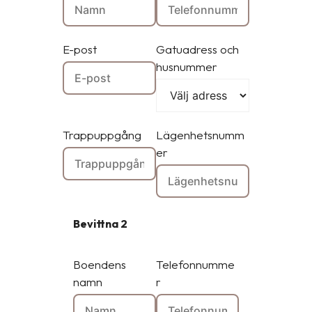
E-post
Gatuadress och
husnummer
Trappuppgång
Lägenhetsnumm
er
Bevittna 2
Boendens
Telefonnumme
namn
r