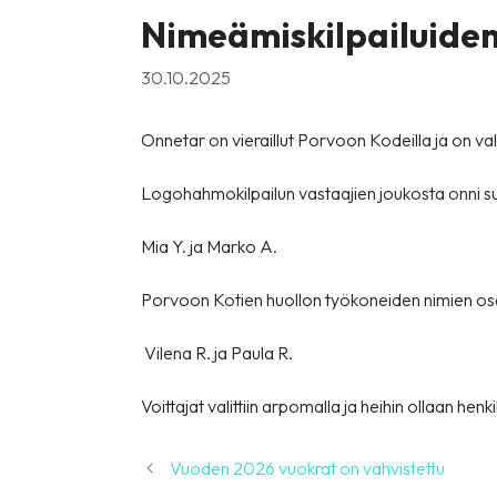
Nimeämiskilpailuiden
30.10.2025
Onnetar on vieraillut Porvoon Kodeilla ja on valin
Logohahmokilpailun vastaajien joukosta onni su
Mia Y.
ja
Marko A.
Porvoon Kotien huollon työkoneiden nimien osa
Vilena R.
ja
Paula R.
Voittajat valittiin arpomalla ja heihin ollaan hen
Vuoden 2026 vuokrat on vahvistettu