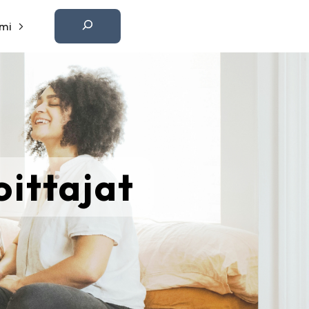
Etsi
mi
ittajat