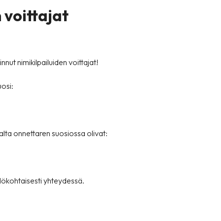
 voittajat
nut nimikilpailuiden voittajat!
osi:
lta onnettaren suosiossa olivat:
kilökohtaisesti yhteydessä.