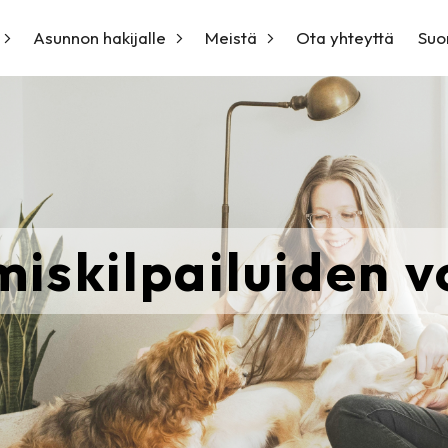
Asunnon hakijalle
Meistä
Ota yhteyttä
Suo
skilpailuiden vo