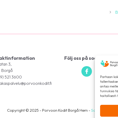
B
aktinformation
Följ oss på sociala med
tan 3,
 Borgå
9) 521 3600
Parhaan kok
tallentaaks
akaspalvelu@porvoonkodit.fi
antaa meille
tunnuksia tä
haitallisesti
Copyright © 2025 - Porvoon Kodit Borgå Hem -
Sollertis Oy