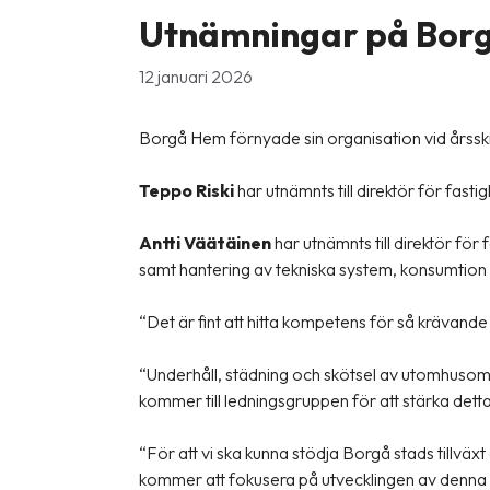
Utnämningar på Bor
12 januari 2026
Borgå Hem förnyade sin organisation vid årsski
Teppo
Riski
har utnämnts till direktör för fas
Antti Väätäinen
har utnämnts till direktör fö
samt hantering av tekniska system, konsumtion o
“Det är fint att hitta kompetens för så krävand
“Underhåll, städning och skötsel av utomhuso
kommer till ledningsgruppen för att stärka detta
“För att vi ska kunna stödja Borgå stads tillväx
kommer att fokusera på utvecklingen av denna 