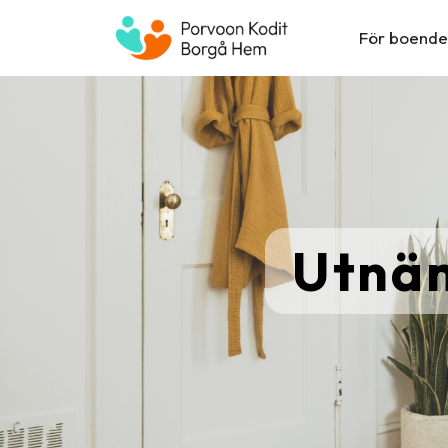
Hoppa
till
För boende
innehåll
Utnä