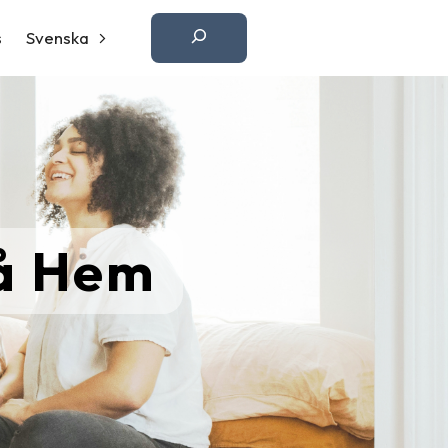
Etsi
s
Svenska
å Hem