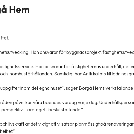
gå Hem
ftet.
tighetsutveckling. Han ansvarar för byggnadsprojekt, fastighetsutve
r fastighetsservice. Han ansvarar för fastigheternas underhåll, det
ch inomhusförhållanden. Samtidigt har Antti kallats till ledningsg
e uppgifter inom det egna huset”
, säger Borgå Hems verkställande 
mråden påverkar våra boendes vardag varje dag. Underhållsperson
 perspektiv i företagets beslutsfattande.”
t och livskraft är det viktigt att vi satsar planmässigt på renoverin
helhet.”