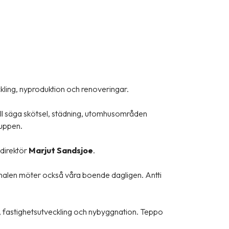
ckling, nyproduktion och renoveringar.
 vill säga skötsel, städning, utomhusområden
ruppen.
direktör
Marjut Sandsjoe
.
alen möter också våra boende dagligen. Antti
gar, fastighetsutveckling och nybyggnation. Teppo