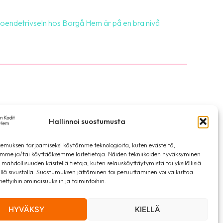
oendetrivseln hos Borgå Hem är på en bra nivå
ier
Integritetsskyddspolicy
Hallinnoi suostumusta
emuksen tarjoamiseksi käytämme teknologioita, kuten evästeitä,
emme ja/tai käyttääksemme laitetietoja. Näiden tekniikoiden hyväksyminen
 mahdollisuuden käsitellä tietoja, kuten selauskäyttäytymistä tai yksilöllisiä
llä sivustolla. Suostumuksen jättäminen tai peruuttaminen voi vaikuttaa
 tiettyihin ominaisuuksiin ja toimintoihin.
HYVÄKSY
KIELLÄ