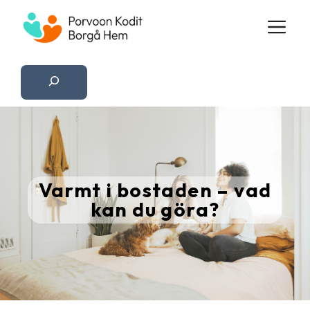
Hoppa
M
till
innehåll
Etsi
Varmt i bostaden – vad
kan du göra?