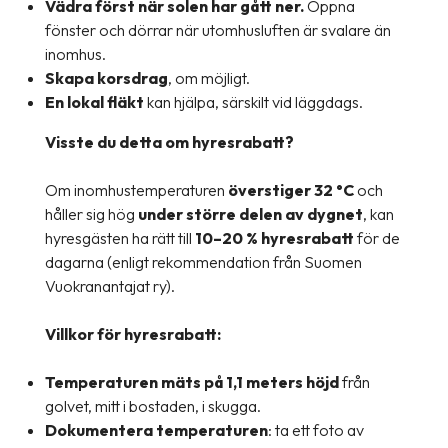
Vädra först när solen har gått ner.
Öppna
fönster och dörrar när utomhusluften är svalare än
inomhus.
Skapa korsdrag
, om möjligt.
En lokal fläkt
kan hjälpa, särskilt vid läggdags.
Visste du detta om hyresrabatt?
Om inomhustemperaturen
överstiger 32 °C
och
håller sig hög
under större delen av dygnet
, kan
hyresgästen ha rätt till
10–20 % hyresrabatt
för de
dagarna (enligt rekommendation från Suomen
Vuokranantajat ry).
Villkor för hyresrabatt:
Temperaturen mäts på 1,1 meters höjd
från
golvet, mitt i bostaden, i skugga.
Dokumentera temperaturen
: ta ett foto av