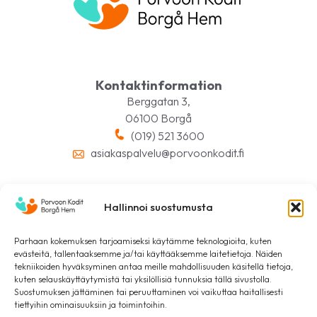
Kontaktinformation
Berggatan 3,
06100 Borgå
(019) 521 3600
asiakaspalvelu@porvoonkodit.fi
Hallinnoi suostumusta
Följ oss på sociala medier
Parhaan kokemuksen tarjoamiseksi käytämme teknologioita, kuten
evästeitä, tallentaaksemme ja/tai käyttääksemme laitetietoja. Näiden
tekniikoiden hyväksyminen antaa meille mahdollisuuden käsitellä tietoja,
kuten selauskäyttäytymistä tai yksilöllisiä tunnuksia tällä sivustolla.
Suostumuksen jättäminen tai peruuttaminen voi vaikuttaa haitallisesti
tiettyihin ominaisuuksiin ja toimintoihin.